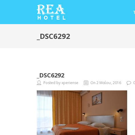
_DSC6292
_DSC6292
Posted by xperiense
On 2 Μαΐου, 2016