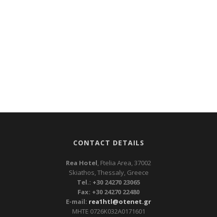
CONTACT DETAILS
Rea Hotel
, Ftelia Area, 37002
Skiathos, Thessaly, Greece
Tel.: +30 24270 23065
Fax: +30 24270 22480
E-mail:
rea1htl@otenet.gr
ΜΗΤΕ 0726Κ032Α0171601