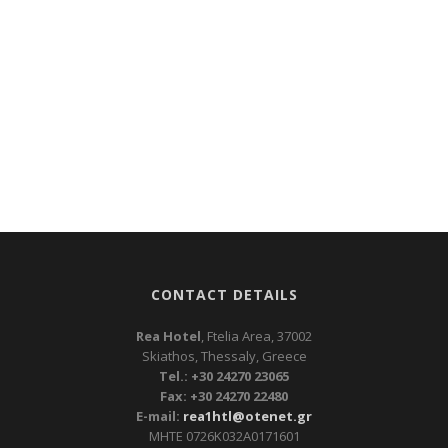
CONTACT DETAILS
Rea Hotel
, Ftelia Area, 37002
Skiathos, Thessaly, Greece
Tel.: +30 24270 23065
Fax: +30 24270 22480
E-mail:
rea1htl@otenet.gr
ΜΗΤΕ 0726Κ032Α0171601