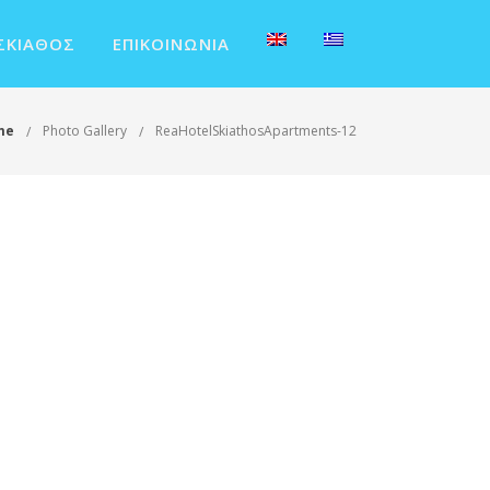
ΣΚΙΆΘΟΣ
ΕΠΙΚΟΙΝΩΝΊΑ
me
Photo Gallery
ReaHotelSkiathosApartments-12